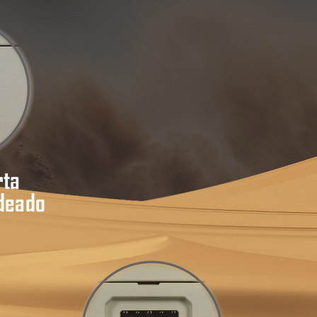
rta
deado