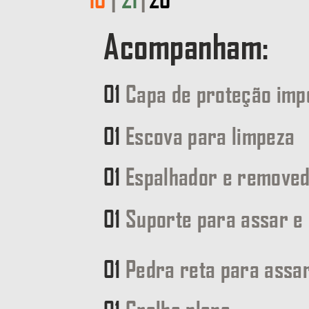
Acompanham:
01
Capa de proteção im
01
Escova para limpeza
01
Espalhador e removed
01
Suporte para assar e 
01
Pedra reta para assar