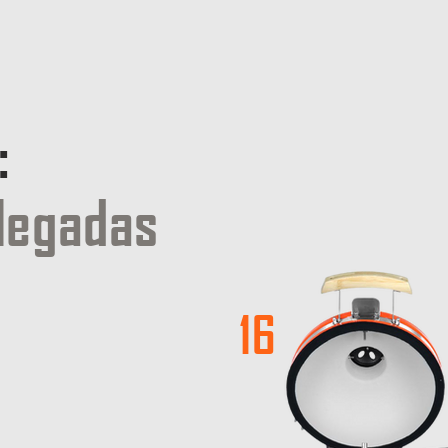
:
olegadas
16