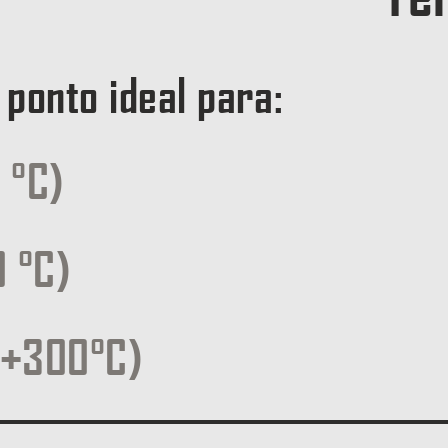
 ponto ideal para:
 °C)
 °C)
 (+300°C)