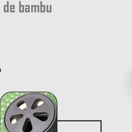
s de bambu
r