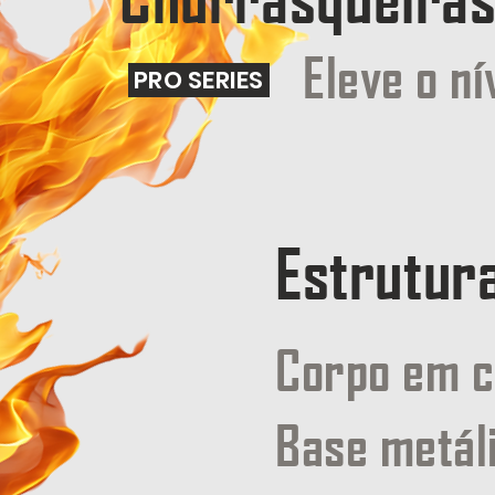
Eleve o ní
PRO SERIES
Estrutur
Corpo em 
Base metál