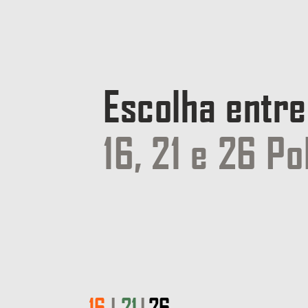
Escolha entre
16, 21 e 26 P
16
|
21
|
26