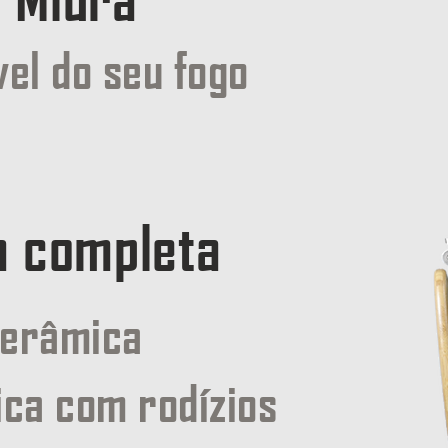
vel do seu fogo
a completa
cerâmica
ica com rodízios