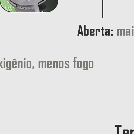
Aberta:
mai
igênio, menos fogo
Te